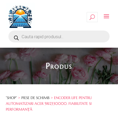
Produs
”SHOP”
>
PIESE DE SCHIMB
> ENCODER LIFE PENTRU
AUTOMATIZARI ACER 5RI2330000. FIABILITATE SI
PERFORMANȚĂ