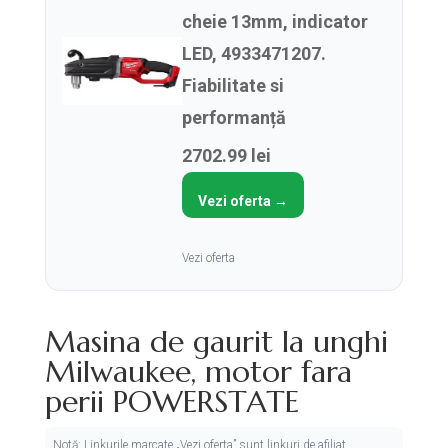
cheie 13mm, indicator
LED, 4933471207.
Fiabilitate si
performanță
2702.99 lei
Vezi oferta →
Vezi oferta
Masina de gaurit la unghi
Milwaukee, motor fara
perii POWERSTATE
Notă: Linkurile marcate „Vezi oferta” sunt linkuri de afiliat.