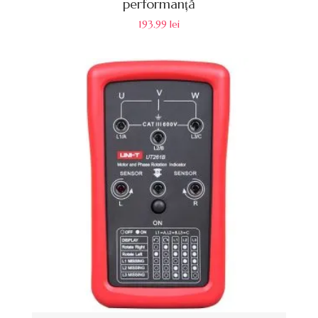
performanță
193.99
lei