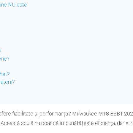
 cine NU este
?
erie?
chet?
aterii?
 ofere fiabilitate și performanță? Milwaukee M18 BSBT-202X
. Această sculă nu doar că îmbunătățește eficiența, dar și r