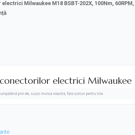
or electrici Milwaukee M18 BSBT-202X, 100Nm, 60RPM, a
nță
a conectorilor electrici Milwauk
. Cumpărând prin ele, susții munca noastră, fără costuri pentru tine.
tante