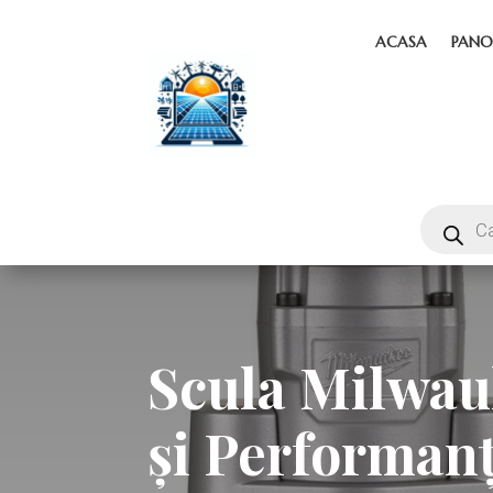
ACASA
PANO
Scula Milwau
și Performan