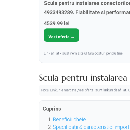
Scula pentru instalarea conectoril
4933493289. Fiabilitate si performa
4539.99 lei
Vezi oferta →
Link afiliat • susținem site-ul fără costuri pentru tine
Scula pentru instalare
Notă: Linkurile marcate „Vezi oferta” sunt linkuri de afiliat
Cuprins
Beneficii cheie
Specificații & caracteristici impor