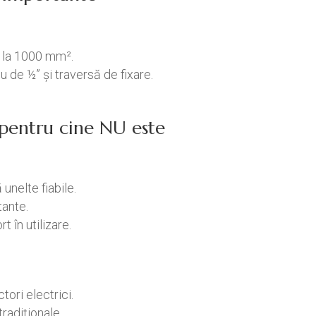
ă la 1000 mm².
lu de ½” și traversă de fixare.
/ pentru cine NU este
 unelte fiabile.
tante.
 în utilizare.
ori electrici.
radiționale.