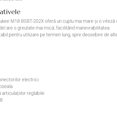
ativele
ukee M18 BSBT-202X oferă un cuplu mai mare și o viteză c
el are o greutate mai mică, facilitând manevrabilitatea.
bil pentru utilizare pe termen lung, spre deosebire de alte
ectorilor electrici.
oseala.
articulațiilor reglabile.
8.