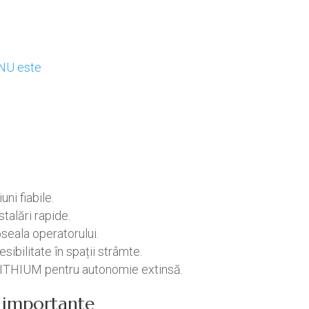
e
 NU este
i fiabile.
talări rapide.
eala operatorului.
sibilitate în spații strâmte.
LITHIUM pentru autonomie extinsă.
ci importante