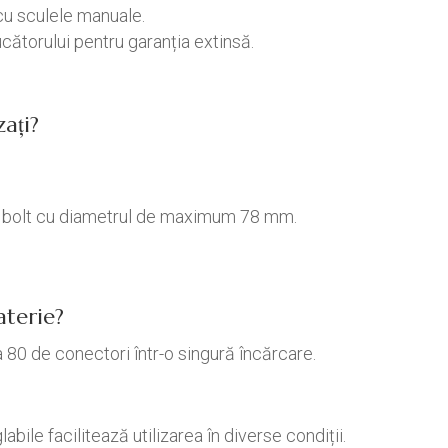
 cu sculele manuale.
cătorului pentru garanția extinsă.
zați?
ear bolt cu diametrul de maximum 78 mm.
terie?
 80 de conectori într-o singură încărcare.
abile facilitează utilizarea în diverse condiții.