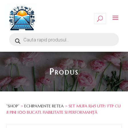
Produs
”SHOP”
>
ECHIPAMENTE RETEA
> SET MUFA RJ45 UTP/ FTP CU
8 PINI 100 BUCATI. FIABILITATE SI PERFORMANȚĂ