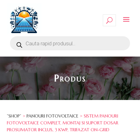
Produs
”SHOP”
>
PANOURI FOTOVOLTAICE
> SISTEM PANOURI
FOTOVOLTAICE COMPLET, MONTAJ SI SUPORT DOSAR
PROSUMATOR INCLUS, 3 KWP, TRIFAZAT ON-GRID