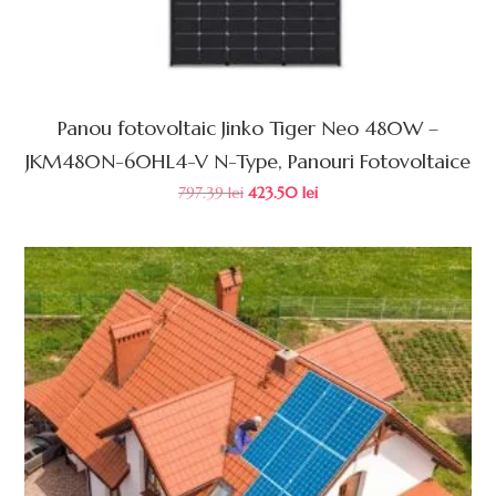
Panou fotovoltaic Jinko Tiger Neo 480W –
JKM480N-60HL4-V N-Type, Panouri Fotovoltaice
797.39
lei
423.50
lei