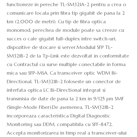
functioneze in pereche TL-SM321A-2 pentru a crea o
comunicare locala prin fibra tip gigabit de pana la 2
km (2.000 de metri). Cu tip de fibra optica
monomod, perechea de module poate sa creeze cu
succes o cale gigabit full-duplex intre switch-uri,
dispozitive de stocare si server.Modulul SFP TL-
SM321B-2 de la Tp-Link este dezvoltat in conformitate
cu Contractul cu surse multiple conectabile in forma
mica sau SFP-MSA. Ca transceiver optic WDM Bi-
Directional, TL-SM321B-2 foloseste un conector de
interfata optica LC Bi-Directional integrat si
transmisia de date de pana la 2 km in 9/125 μm SMF
(Single-Mode Fiber).De asemenea, TL-SM321B-2
incorporeaza caracteristica Digital Diagnostic
Monitoring sau DDM, compatibila cu SFF-8472.
Accepta monitorizarea in timp real a transceiver-ului