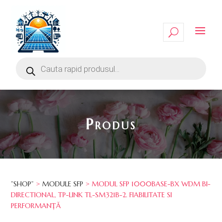
Produs
”SHOP”
>
MODULE SFP
> MODUL SFP 1000BASE-BX WDM BI-
DIRECTIONAL, TP-LINK TL-SM321B-2. FIABILITATE SI
PERFORMANȚĂ